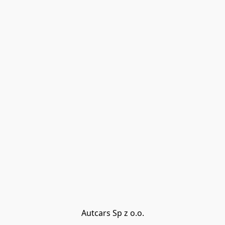
Autcars Sp z o.o.