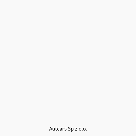
Autcars Sp z o.o.