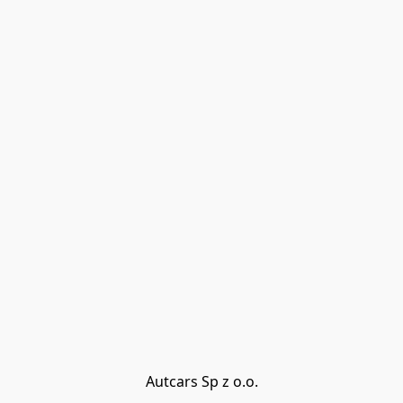
Autcars Sp z o.o.